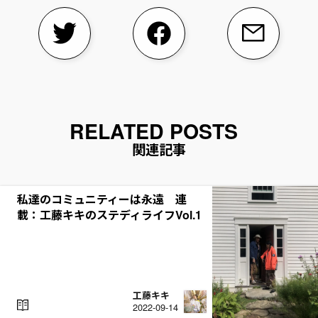
関連記事
私達のコミュニティーは永遠 連
載：工藤キキのステディライフVol.1
工藤キキ
R
2022-09-14
E