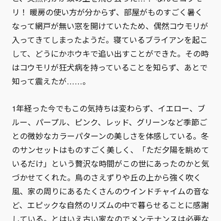
リ！ 暖房の使い方が分からず、部屋がものすごく暑く
なって網戸が無い窓を開けていたため、偶然コウモリが
入ってきてしまったようだ。寝ているブライアンを起こ
して、どうにかホウキで追い出すことができた。その時
はコウモリが狂犬病を持っていることを知らず、あとで
知って震えたが……。
1年経った今でもこの気持ちは変わらず、イエロー、ブ
ルー、パープル、ピンク、レッド、グリーンなど季節ご
との微妙なカラーパターンの美しさを体感している。冬
のサンセットはものすごく美しく、「ただ夕陽を眺めて
いるだけ」という贅沢な時間がこの世にあったのかと気
づかせてくれた。鳥のさえずりや丘の上から強く吹く
風、家の周りにあるたくさんのウインドチャイムの音な
ど、エピックな自然のリズムの中で暮らせることに感謝
している。とはいえ古い家なのでメンテナンスは必要な