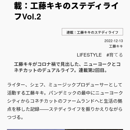
載：工藤キキのステディライ
フVol.2
連載：工藤キキのステディライフ
投稿日
2022-12-13
Author
工藤キキ
LIFESTYLE
育てる
工藤キキがコロナ禍で見出した、ニューヨークとコ
ネチカットのデュアルライフ。連載第2回目。
ライター、シェフ、ミュージックプロデューサーとして
活動する工藤キキ。パンデミックの最中にニューヨーク
シティからコネチカットのファームランドへと生活の拠
点を移した記録——ステディライフを振りかえりながら
つづる。