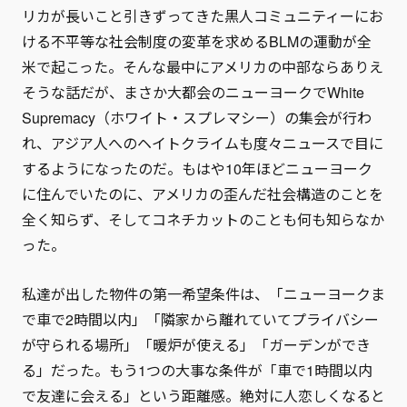
リカが長いこと引きずってきた黒人コミュニティーにお
ける不平等な社会制度の変革を求めるBLMの運動が全
米で起こった。そんな最中にアメリカの中部ならありえ
そうな話だが、まさか大都会のニューヨークでWhite
Supremacy（ホワイト・スプレマシー）の集会が行わ
れ、アジア人へのヘイトクライムも度々ニュースで目に
するようになったのだ。もはや10年ほどニューヨーク
に住んでいたのに、アメリカの歪んだ社会構造のことを
全く知らず、そしてコネチカットのことも何も知らなか
った。
私達が出した物件の第一希望条件は、「ニューヨークま
で車で2時間以内」「隣家から離れていてプライバシー
が守られる場所」「暖炉が使える」「ガーデンができ
る」だった。もう1つの大事な条件が「車で1時間以内
で友達に会える」という距離感。絶対に人恋しくなると