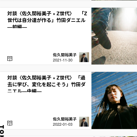
A
D
対談〈佐久間裕美子 × Z世代〉 「Z
世代は自分達が作る」竹田ダニエル
—前編—
佐久間裕美子
R
2021-11-30
E
A
D
対談〈佐久間裕美子 × Z世代〉 「過
去に学び、変化を起こそう」竹田ダ
ニエル—中編—
佐久間裕美子
R
2022-01-03
E
A
D