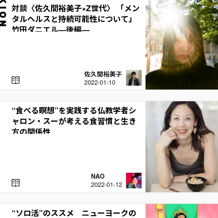
対談〈佐久間裕美子×Z世代〉 「メン
タルヘルスと持続可能性について」
竹田ダニエル—後編—
佐久間裕美子
R
2022-01-10
E
A
D
“食べる瞑想”を実践する仏教学者シ
ャロン・スーが考える食習慣と生き
方の関係性
NAO
R
2022-01-12
E
A
D
“ソロ活”のススメ ニューヨークの