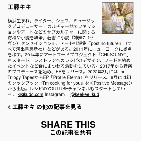
工藤キキ
横浜生まれ。ライター、シェフ、ミュージッ
クプロデューサー。カルチャー誌でファッシ
ョンやアートなどのサブカルチャーに関する
寄稿や小説を執筆。著書に小説『姉妹7（セ
ヴン）センセイション』、アート批評集『post no future』（す
べて河出書房新社）などがある。2011年にニューヨークに拠点
を移す。2014年にアートフードプロジェクト「CHI-SO-NYC」
をスタート。レストランへのレシピのデザイン、フードを絡め
たイベントなど食にまつわる活動をしている。2017年から音楽
のプロデュースを始め、EPをリリース。2022年3月にはThe
Trilogy TapesからEP『Profile Eterna』をリリース。6月には初
のクックブック『I’m cooking for you』を＜Positive Message＞
から出版。レシピのYOUTUBEチャンネルもスタートしてい
る。
kikikudo.com
Instagram：
@keekee_kud
工藤キキ の他の記事を見る
この記事を共有