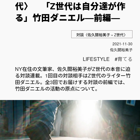
代〉 「Z世代は自分達が作
る」竹田ダニエル—前編—
対談〈佐久間裕美子 × Z世代〉
投稿日
2021-11-30
Author
佐久間裕美子
LIFESTYLE
育てる
NY在住の文筆家、佐久間裕美子がZ世代の本音に迫
る対談連載。1回目の対談相手はZ世代のライター竹
田ダニエル。全3回でお届けする対談の前編では、
竹田ダニエルの活動の原点について。