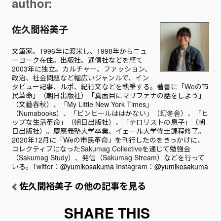
author:
佐久間裕美子
文筆家。1996年に渡米し、1998年からニュ
ーヨーク在住。出版社、通信社などを経て
2003年に独立。カルチャー、ファッション、
政治、社会問題など幅広いジャンルで、イン
タビュー記事、ルポ、紀行文などを執筆する。著書に「Weの市
民革命」（朝日出版社）「真面目にマリファナの話をしよう」
（文藝春秋）、「My Little New York Times」
（Numabooks）、「ピンヒールははかない」（幻冬舎）、「ヒ
ップな生活革命」（朝日出版社）、「テロリストの息子」（朝
日出版社）。慶應義塾大学卒業、イェール大学修士課程修了。
2020年12月に「Weの市民革命」を刊行したのをきっかけに、
コレクティブになったSakumag Collectiveを通じて勉強会
（Sakumag Study）、発信（Sakumag Stream）などを行って
いる。Twitter：
@yumikosakuma
Instagram：
@yumikosakuma
佐久間裕美子 の他の記事を見る