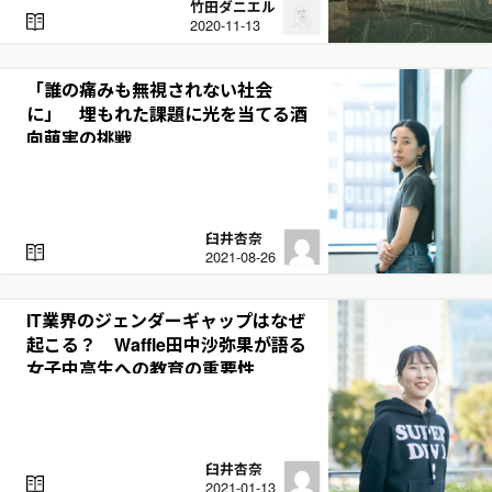
竹田ダニエル
R
2020-11-13
E
A
D
「誰の痛みも無視されない社会
に」 埋もれた課題に光を当てる酒
向萌実の挑戦
臼井杏奈
R
2021-08-26
E
A
D
IT業界のジェンダーギャップはなぜ
起こる？ Waffle田中沙弥果が語る
女子中高生への教育の重要性
臼井杏奈
R
2021-01-13