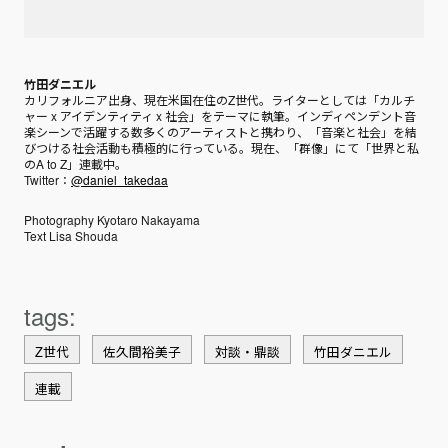
竹田ダニエル
カリフォルニア出身、現在米国在住のZ世代。ライターとしては「カルチ
ャー x アイデンティティ x 社会」をテーマに執筆。インディペンデント音
楽シーンで活躍する数多くのアーティストと携わり、「音楽と社会」を結
びつける社会活動も積極的に行っている。現在、「群像」にて「世界と私
のA to Z」連載中。
Twitter：
@daniel_takedaa
Photography Kyotaro Nakayama
Text Lisa Shouda
Z世代
佐久間裕美子
対談・鼎談
竹田ダニエル
連載