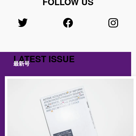
FOLLOW US
LATEST ISSUE
最新号