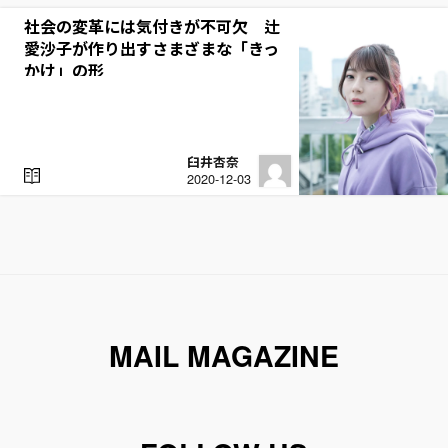
D
社会の変革には気付きが不可欠 辻
愛沙子が作り出すさまざまな「きっ
かけ」の形
臼井杏奈
R
2020-12-03
E
A
D
MAIL MAGAZINE