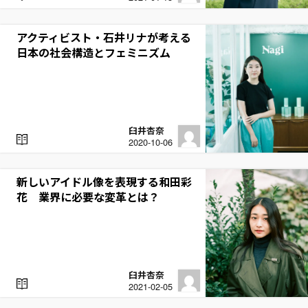
E
A
D
アクティビスト・石井リナが考える
日本の社会構造とフェミニズム
臼井杏奈
R
2020-10-06
E
A
D
新しいアイドル像を表現する和田彩
花 業界に必要な変革とは？
臼井杏奈
R
2021-02-05
E
A