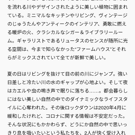
を流れる川やデザインされたように美しい植物に囲まれ
ている。ミニマルなキッチンやリビング、ヴィンテージ
のじゅうたんやアンティークのインテリア、勇敢に燃え
る暖炉の火、クラシカルなシガー＆ライブラリールー
ム。ギャラリストであるリュータスのセンスが随所に光
る空間は、今まで知らなかった“ファームハウス”とそれ
らがミックスされていて全てが新鮮で美しい。
夏の日はリビングを抜けて目の前の川にジャンプ。強い
日差しと冷たい川の水のギャップが心地よい。そして夜
はカエルや虫の鳴き声で眠りに落ちる……。都会暮らし
にはない美しい自然の中でのダイナミックなライフスタ
イルに心奪われた。その後ロックダウンは2020年4月に
緩和したけれど、コロナに関する情報は不安定だった。
そんな状況にもかかわらず、どうにか自然の中で思いっ
きり息を吸いたいという私たちを、2人が快く受け入れ