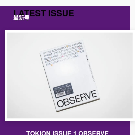
LATEST ISSUE
最新号
TOKION ISSUE 1 OBSERVE