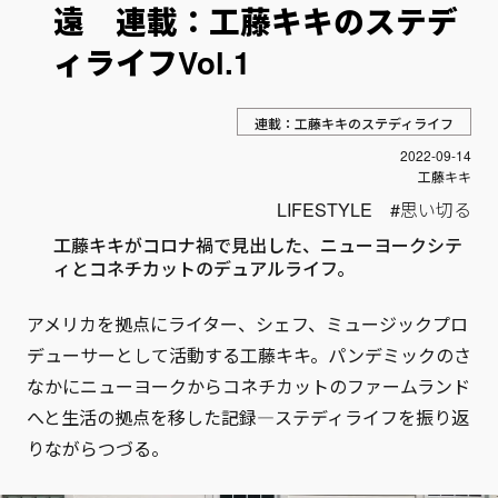
遠 連載：工藤キキのステデ
ィライフVol.1
連載：工藤キキのステディライフ
投稿日
2022-09-14
Author
工藤キキ
LIFESTYLE
思い切る
工藤キキがコロナ禍で見出した、ニューヨークシテ
ィとコネチカットのデュアルライフ。
アメリカを拠点にライター、シェフ、ミュージックプロ
デューサーとして活動する工藤キキ。パンデミックのさ
なかにニューヨークからコネチカットのファームランド
へと生活の拠点を移した記録―ステディライフを振り返
りながらつづる。