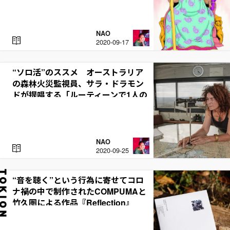
NAO
R
2020-09-17
E
A
D
“ソロ活”のススメ オーストラリア
の森林火災監視員、サラ・ドラモン
ドが提唱する「ルーティーンで1人の
時間が心地よくなる」
NAO
R
2020-09-25
E
A
D
“音を聴く”という行為に寄せて――コロ
ナ禍の中で制作されたCOMPUMAと
竹久圏による作品『Reflection』