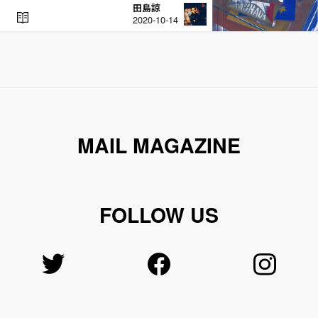
田島諒
R
2020-10-14
E
A
D
MAIL MAGAZINE
FOLLOW US