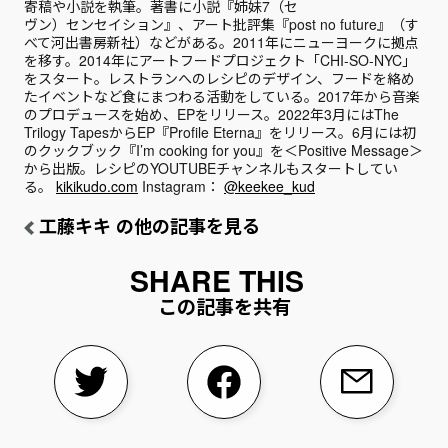
寄稿や小説を執筆。著書に小説『姉妹7（セ
ヴン）センセイション』、アート批評集『post no future』（す
べて河出書房新社）などがある。2011年にニューヨークに拠点
を移す。2014年にアートフードプロジェクト「CHI-SO-NYC」
をスタート。レストランへのレシピのデザイン、フードを絡め
たイベントなど食にまつわる活動をしている。2017年から音楽
のプロデュースを始め、EPをリリース。2022年3月にはThe
Trilogy TapesからEP『Profile Eterna』をリリース。6月には初
のクックブック『I’m cooking for you』を＜Positive Message＞
から出版。レシピのYOUTUBEチャンネルもスタートしてい
る。
kikikudo.com
Instagram：
@keekee_kud
工藤キキ の他の記事を見る
この記事を共有