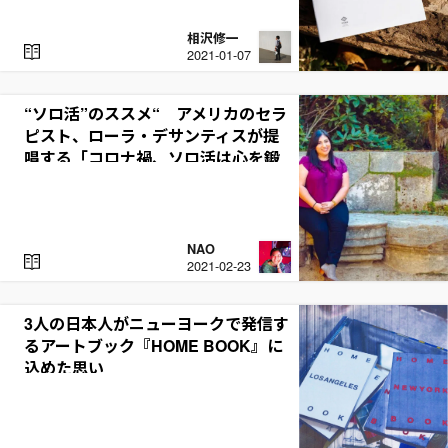
相沢修一
R
2021-01-07
E
A
D
“ソロ活”のススメ“ アメリカのセラ
ピスト、ローラ・デサンティスが提
唱する「コロナ禍、ソロ活は心を鍛
えるプロセス」
NAO
R
2021-02-23
E
A
D
3人の日本人がニューヨークで発信す
るアートブック『HOME BOOK』に
込めた思い