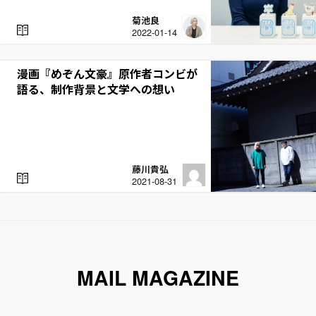
菊池良
R
2022-01-14
E
A
D
漫画『めぞん文豪』原作者コンビが
語る、制作背景と文学への想い
藤川貴弘
R
2021-08-31
E
A
D
MAIL MAGAZINE