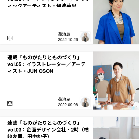
ィックアーティスト・伊波英里
菊池良
R
2022-10-26
E
A
D
連載「ものがたりとものづくり」
vol.05：イラストレーター／アーテ
ィスト・JUN OSON
菊池良
R
2022-09-08
E
A
D
連載「ものがたりとものづくり」
vol.03：企画デザイン会社・2時（楢
﨑友里、田中桃子）