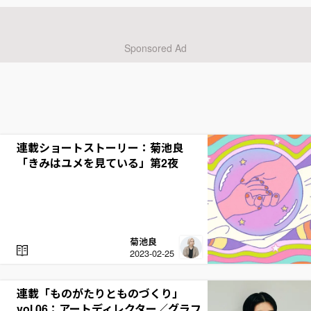
D
連載ショートストーリー：菊池良
「きみはユメを見ている」第2夜
菊池良
R
2023-02-25
E
A
D
連載「ものがたりとものづくり」
vol.06：アートディレクター／グラフ