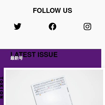
FOLLOW US
LATEST ISSUE
最新号