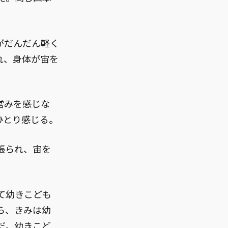
がだんだん軽く
れ、身体が宙を
営みを感じな
ひとり感じる。
張られ、宙を
て幼きこども
ら、きみは幼
だ。幼きこど