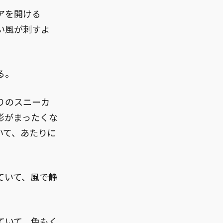
アを開ける
い風が刺すよ
る。
りのスニーカ
影がまったくな
いて、あたりに
ていて、風で静
ていて、色もく