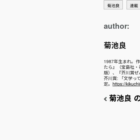
菊池良
連載
author:
菊池良
1987年生まれ
たら』（宝島社・
版）、『芥川賞ぜん
芥川賞: 「文学
定。
https://kikuch
菊池良 