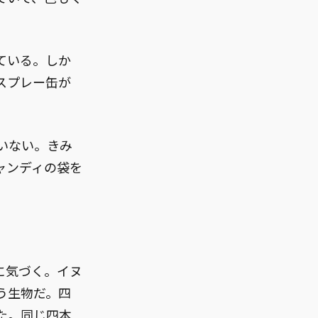
。
ている。しか
スプレー缶が
いない。きみ
ャンディの袋を
に気づく。イヌ
う生物だ。四
た。同じ四本