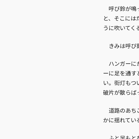
呼び鈴が鳴っ
と、そこには
うに吹いてく
きみは呼び鈴
ハンガーにか
ーに足を通す
い。街灯もつ
破片が散らば
道路のあちこ
かに揺れてい
ふと足もとを