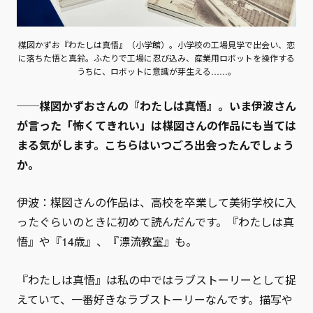
楳図かずお『わたしは真悟』（小学館）。小学校の工場見学で出会い、恋
に落ちた悟と真鈴。ふたりで工場に忍び込み、産業用ロボットを操作する
うちに、ロボットに意識が芽生える……。
──楳図かずおさんの『わたしは真悟』。いま伊波さん
が言った「怖くてきれい」は楳図さんの作品にも当ては
まる気がします。こちらはいつごろ出会ったんでしょう
か。
伊波：楳図さんの作品は、高校を卒業して美術学校に入
ったぐらいのときに初めて読んだんです。『わたしは真
悟』や『14歳』、『漂流教室』も。
『わたしは真悟』は私の中ではラブストーリーとして捉
えていて、一番好きなラブストーリーなんです。描写や