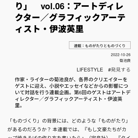
り」 vol.06：アートディレ
クター／グラフィックアーテ
ィスト・伊波英里
連載：ものがたりとものづくり
投稿日
2022-10-26
Author
菊池良
LIFESTYLE
発見する
作家・ライターの菊池良が、各界のクリエイターを
ゲストに迎え、小説やエッセイなどからの影響につ
いて対話を行う連載企画。第6回のゲストはアートデ
ィレクター／グラフィックアーティスト・伊波英
里。
「ものづくり」の背景には、どのような「ものがたり」
があるのだろうか？ 本連載では、『もし文豪たちがカ
ップ焼きそばの作り方を書いたら』（宝島社）、『タイ