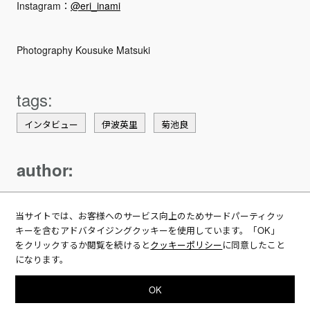
Instagram：
@eri_inami
Photography Kousuke Matsuki
インタビュー
伊波英里
菊池良
author:
菊池良
当サイトでは、お客様へのサービス向上のためサードパーティクッ
キーを含むアドバタイジングクッキーを使用しています。「OK」
1987年生まれ。作家。著書に『もし文豪たち
をクリックするか閲覧を続けると
クッキーポリシー
に同意したこと
がカップ焼きそばの作り方を書いたら』（宝
になります。
島社・神田桂一と共著）、『世界一即戦力な
男』（‎フォレスト出版）、『芥川賞ぜんぶ読
む』（‎宝島社）など。2022年1月に『タイム・スリップ芥川賞:
OK
「文学って、なんのため?」と思う人のための日本文学入門』を