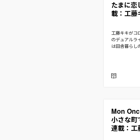
たまに恋
載：工藤キ
工藤キキがコ
のデュアルラ
は田舎暮らし
R
E
A
D
Mon O
小さな町
連載：工藤