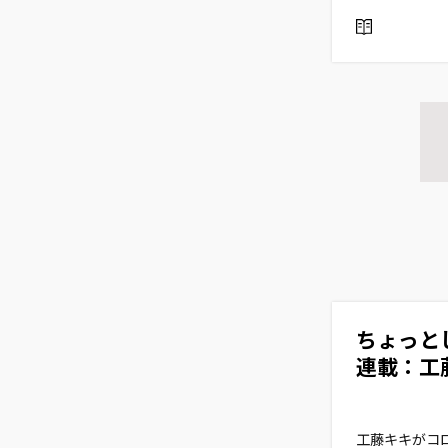
R
E
A
D
ちょっと
連載：工藤
工藤キキがコ