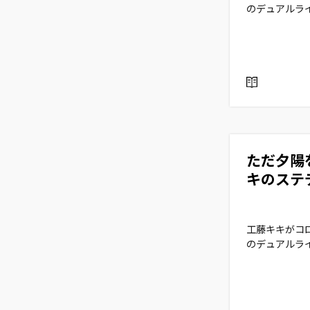
のデュアルラ
R
E
A
D
ただ夕陽
キのステデ
工藤キキがコ
のデュアルラ