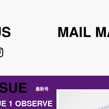
US
MAIL M
SSUE
最新号
UE 1 OBSERVE