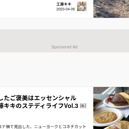
工藤キキ
2023-04-06
したご褒美はエッセンシャル
キキのステディライフVol.3 ￼
ロナ禍で見出した、ニューヨークとコネチカット