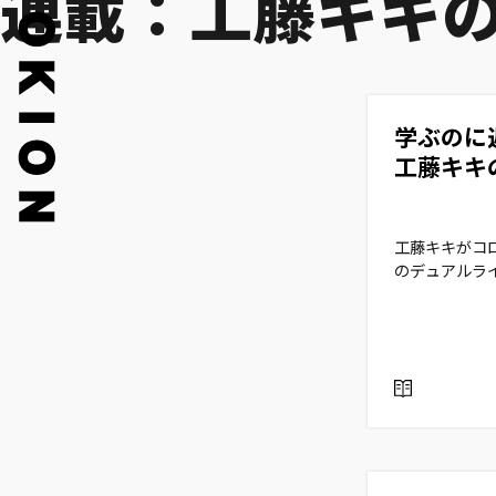
連載：工藤キキ
学ぶのに
工藤キキ
工藤キキがコ
のデュアルラ
R
E
A
D