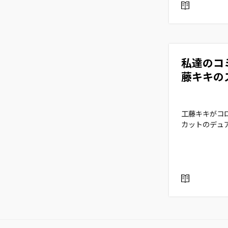
R
E
A
D
私達のコ
藤キキのス
工藤キキがコ
カットのデュ
R
E
A
D