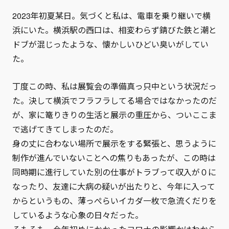
2023年初夏某日。気づくと私は、電車を乗り継いで横
浜にいた。横浜駅の西口は、相変わらず錆びた鉄と潮と
ドブが混じったような、懐かしいひどい臭いがしてい
た。
丁度この時、私は展覧会の準備真っ只中という状況だっ
た。決して横浜でフラフラしてる場合ではなかったのだ
が、家に篭りきりの生活と展示の重圧から、ついここま
で逃げてきてしまったのだ。
身の丈に合わない場所で展示をする緊張と、思うように
制作が進んでいないことへの焦りもあったが、この時は
同時期に進行していた別の仕事がトラブって収入が０に
なったり、友達に大病の疑いが出たりと、今年に入って
からというもの、薄っぺらいイカダ一枚で急流くだりを
しているような心象の日々だった。