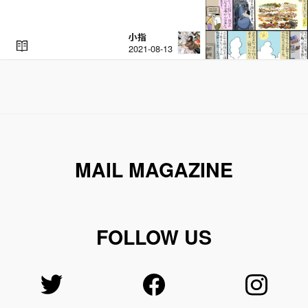
小指
R
2021-08-13
E
A
D
MAIL MAGAZINE
FOLLOW US