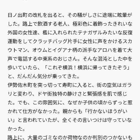
日ノ出町の改札を出ると、その騒がしさに途端に眩暈が
した。路上で飲酒する老人、極彩色に着飾ったきれいな
外国の女性達、檻に入れられたテナガザルみたいな反復
運動をしてクラッチバッグ片手に女性に声をかけるスカ
ウトマン、オウムとイグアナ柄の派手なアロハを着て大
声で電話する中東系のおじさん。そんな混沌とした中を
歩いていたら、「これぞ横浜！横浜に帰ってきたぞう」
と、だんだん気分が乗ってきた。
伊勢佐木町を突っ切って寿町に入ると、街の空気はガラ
リと変わり、ドヤ街独特の静けさと緊張感を肌で感じ
た。でも、この雰囲気に、なぜか子供の頃からずっと惹
かれて仕方がなかった。親からも「行かないほうがい
い」と言われていたが、全くその言いつけは守っていな
かった。
路上に、大量のゴミなのか荷物なのか判別のつかないも