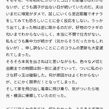
そもそも、今年初めにかかったコロナの影響かはわから
ないが、どうも調子が出ない日が続いていたのだ。夫は
いまだに嗅覚がダメで、試しにいくら至近距離でオナラ
をしてみても恐ろしいことに全く反応をしない。うっか
り出てしまった時は逆に助かるのだが、好物のウナギの
匂いまでわからないらしく、本当に不憫で仕方がない。
私もどうも集中力が続かず（元からそうだったかもしれ
ないが）、申し訳ないことにこのコラムの更新も大変遅
れてしまった。
そろそろ本気を出さねばと思いながらも、色々な〆切と
会期までの時間は刻一刻と過ぎていって、ついに私の小
さな肝っ玉は破裂した。何が原因かはよくわからない
が、とにかく限界だ！となってしまった。
そして家を飛び出し電車に飛び乗り、気がついたら地
元・横浜に帰郷していたのだった。
どこに行くかのあては、何もなかった。とりあえず海で