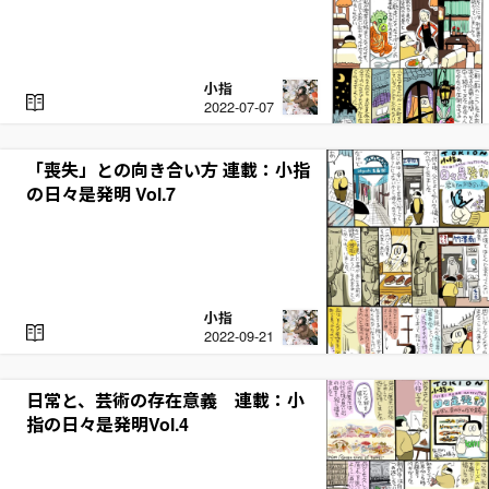
小指
R
2022-07-07
E
A
D
「喪失」との向き合い方 連載：小指
の日々是発明 Vol.7
小指
R
2022-09-21
E
A
D
日常と、芸術の存在意義 連載：小
指の日々是発明Vol.4