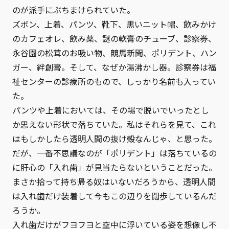
のが派手にぶちまけられていた。
ズボン、上着、パンツ、靴下、黒いニット帽、飲みかけ
のカフェオレ、飲み薬、謎の軟膏のチューブ、診察券、
永谷園の松茸のお吸い物、競馬新聞、ポリデント、ハン
ガー、絆創膏。そして、なぜか湯沸かし器。診察券は福
祉センターの診療所のもので、しっかり名前も入ってい
た。
パンツや上着においては、その場で脱いでいったとし
か思えない形状で落ちていた。私はそれらを見て、これ
はもしかしたら透明人間の抜け殻なんじゃ、と思った。
だが、一番不思議なのが「ポリデント」は落ちているの
に肝心の「入れ歯」が見当たらないということだった。
まさか拾って持ち帰る奴はいないだろうから、透明人間
は入れ歯だけ装着して今もこの辺りを闊歩しているんだ
ろうか。
入れ歯だけがフヨフヨと空中に浮いている姿を想像し不