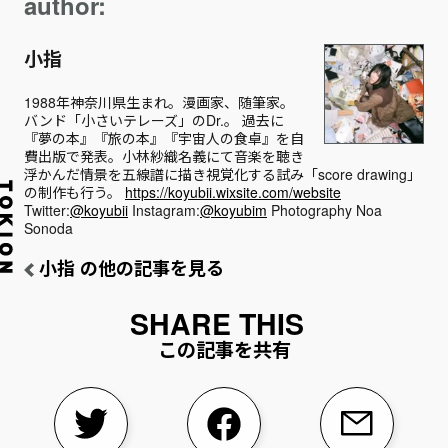
author:
小指
1988年神奈川県生まれ。漫画家、随筆家。
バンド「小さいテレーズ」のDr.。 過去に
『夢の本』『旅の本』『宇宙人の食卓』を自
費出版で発表。小林紗織名義にて音楽を聴き
浮かんだ情景を五線譜に描き視覚化する試み「score drawing」
の制作も行う。
https://koyubii.wixsite.com/website
Twitter:
@koyubii
Instagram:
@koyubim
Photography Noa
Sonoda
小指 の他の記事を見る
この記事を共有