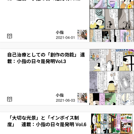
小指
R
2021-04-01
E
A
D
自己治療としての「創作の効能」 連
載：小指の日々是発明Vol.3
小指
R
2021-06-03
E
A
D
「大切な光景」と「インボイス制
度」 連載：小指の日々是発明 Vol.6