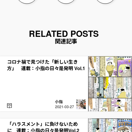
関連記事
コロナ禍で見つけた「新しい生き
方」 連載：小指の日々是発明 Vol.1
小指
R
2021-03-27
E
A
D
「ハラスメント」に負けないため
に 連載：小指の日々是発明Vol.2