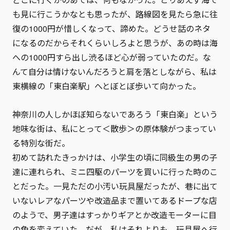
も見に行こうかなとも思ったが、路線図を見たら急に往
復の1000円が惜しくなって、諦めた。どうせ話のネタ
になるのだからそれくらいしろよと思うが、あの時は海
への1000円すら出し渋るほど心が弱っていたのだ。な
んて自分は情けないんだろうと肩を落としながら、私は
東横線の「東白楽駅」へとぼとぼ歩いて向かった。
神奈川の人しかほぼ知らないであろう「東白楽」という
地味な街は、私にとって＜散歩＞の原体験がつまってい
る特別な街だ。
初めて訪れたきっかけは、小学生の頃に同級生の男の子
達に連れられ、ミニ四駆のパーツを買いに行った時のこ
とだった。一見ただの小汚い玩具屋だったが、巷に出て
いないレアなパーツや改造品まで置いてあるドープな店
のようで、男子達はすっかりギアとか改造モーターに目
の色を変えていた。だが、私はそれよりも、玩具屋へ行