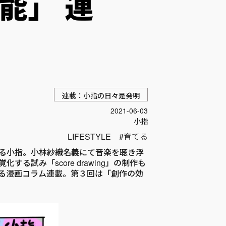
能」 連
連載：小指の日々是発明
投稿日
2021-06-03
Author
小指
LIFESTYLE
育てる
る小指。小林紗織名義にて音楽を聴き浮
る試み「score drawing」の制作も
る漫画コラム連載。第３回は「創作の効