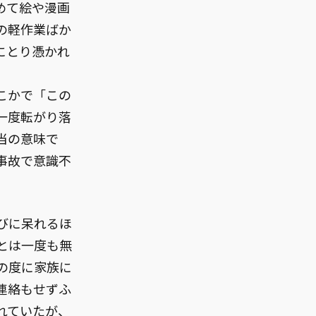
めて絵や漫画
の軽作業ばか
にとり憑かれ
こかで「この
一度転がり落
当の意味で
事故で意識不
びに呆れるほ
とは一度も無
の度に家族に
連絡もせずふ
れていたが、