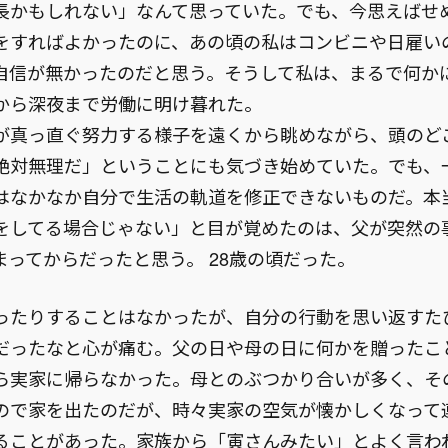
長かもしれない」なんて思っていた。でも、今思えばせ
をすればよかったのに、あの頃の私はコンビニや日雇い
自信が無かったのだと思う。そうして私は、まるで何か
から深夜まで労働に明け暮れた。
が真っ直ぐ努力する様子を遠くから眺めながら、頭のど
絶対無理だ」ということにも気づき始めていた。でも、
はなかなか自分で生活の軌道を修正できないものだ。本
をしてる場合じゃない」と目が覚めたのは、父が突然の
まってからだったと思う。 28歳の頃だった。
ったりすることはなかったが、自分の行動を思い返すた
だったなと心が痛む。父の日や母の日に何かを贈ったこ
ら実家に帰らなかった。母とのぶつかり合いが多く、そ
ので家を出たのだが、時々実家の空気が懐かしくなって
ることがあった。家族から「寅さんみたい」とよく言わ