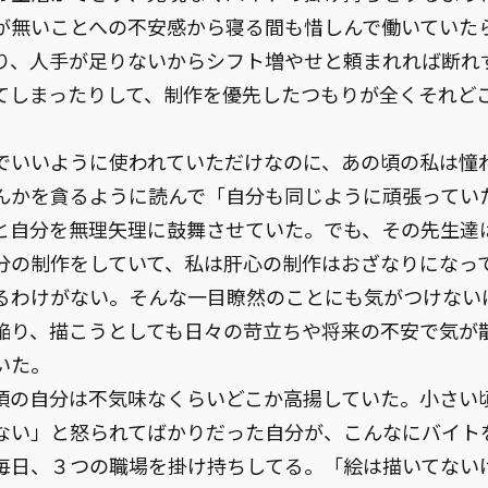
が無いことへの不安感から寝る間も惜しんで働いていた
り、人手が足りないからシフト増やせと頼まれれば断れ
てしまったりして、制作を優先したつもりが全くそれど
。
でいいように使われていただけなのに、あの頃の私は憧
んかを貪るように読んで「自分も同じように頑張ってい
と自分を無理矢理に鼓舞させていた。でも、その先生達
分の制作をしていて、私は肝心の制作はおざなりになっ
るわけがない。そんな一目瞭然のことにも気がつけない
陥り、描こうとしても日々の苛立ちや将来の不安で気が
いた。
頃の自分は不気味なくらいどこか高揚していた。小さい
ない」と怒られてばかりだった自分が、こんなにバイト
毎日、３つの職場を掛け持ちしてる。「絵は描いてない