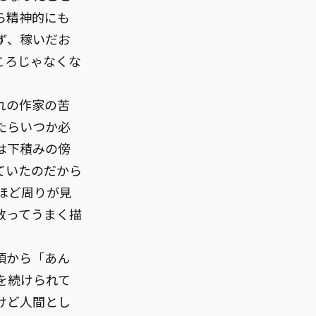
ら精神的にも
ず、稼いだお
ころじゃなくな
れの作家の苦
たらいつか必
は下積みの傍
ていたのだから
ほど周りが見
散ってうまく描
頃から「あん
を続けられて
けど人間とし