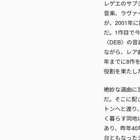
レゲエのサブ
音楽、ラヴァ
が、2001年に
だ。1作目で
〈DEB〉の
ながら、レア
年までに8作
役割を果たし
絶妙な選曲に
だ。そこに配
トンへと渡り
く暮らす同地
あり、昨年4
台ともなった