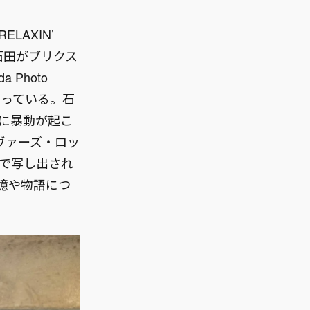
LAXIN’
石田がブリクス
 Photo
催中となっている。石
年に暴動が起こ
ヴァーズ・ロッ
ンで写し出され
憶や物語につ