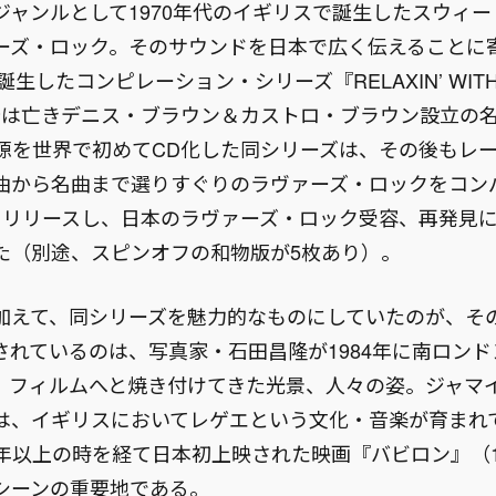
ジャンルとして1970年代のイギリスで誕生したスウィ
ーズ・ロック。そのサウンドを日本で広く伝えることに
誕生したコンピレーション・シリーズ『RELAXIN’ WITH 
今は亡きデニス・ブラウン＆カストロ・ブラウン設立の
音源を世界で初めてCD化した同シリーズは、その後もレ
曲から名曲まで選りすぐりのラヴァーズ・ロックをコンパ
をリリースし、日本のラヴァーズ・ロック受容、再発見
た（別途、スピンオフの和物版が5枚あり）。
加えて、同シリーズを魅力的なものにしていたのが、そ
されているのは、写真家・石田昌隆が1984年に南ロン
、フィルムへと焼き付けてきた光景、人々の姿。ジャマ
は、イギリスにおいてレゲエという文化・音楽が育まれ
0年以上の時を経て日本初上映された映画『バビロン』（1
シーンの重要地である。