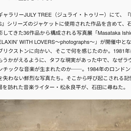
ャラリーJULY TREE（ジュライ・トゥリー）にて、『RE
VERS』シリーズのジャケットに使用された作品を含めて、
てきた36作品から構成される写真展「Masataka Ishida
n RELAXIN’ WITH LOVERS～photographs～」が開
ブリクストンに向かい、そこで何を感じたのか。1981
もうかがえるように、タフな現実があった中で、なぜラ
ンチックな音楽が生まれたのか──。1984年のロンド
を失わない鮮烈な写真たち。そこから呼び起こされる記
場を訪れた音楽ライター・松永良平が、石田に尋ねた。