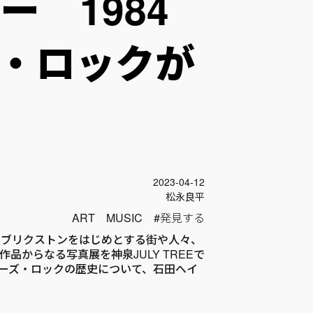
 1984
・ロックが
投稿日
2023-04-12
Author
松永良平
ART
MUSIC
発見する
年のブリクストンをはじめとする街や人々、
品からなる写真展を神泉JULY TREEで
ーズ・ロックの歴史について、石田へイ