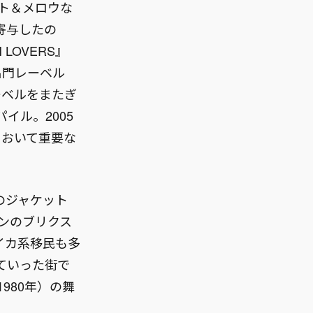
ート＆メロウな
寄与したの
LOVERS』
名門レーベル
ーベルをまたぎ
イル。2005
において重要な
のジャケット
ドンのブリクス
イカ系移民も多
ていった街で
980年）の舞