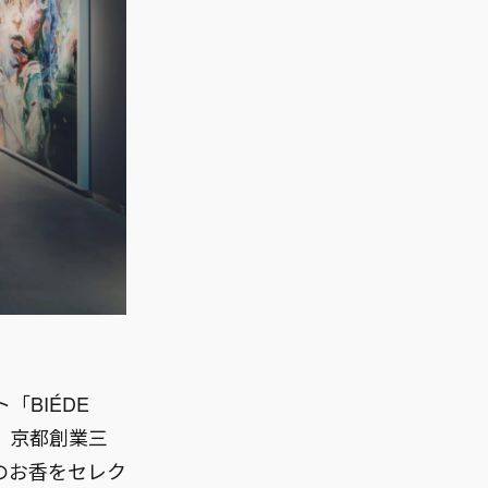
BIÉDE
トは、京都創業三
のお香をセレク