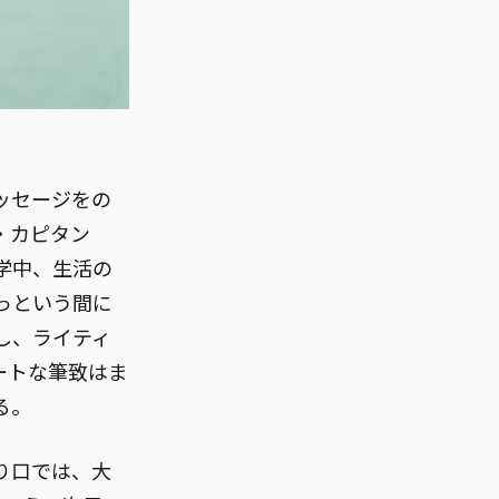
メッセージをの
・カピタン
在学中、生活の
っという間に
し、ライティ
トレートな筆致はま
る。
入り口では、大