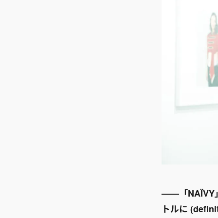
——「NAÏ
トルに (def