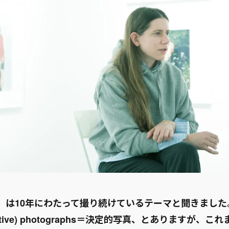
VY」は10年にわたって撮り続けているテーマと聞きまし
initive) photographs＝決定的写真、とありますが、