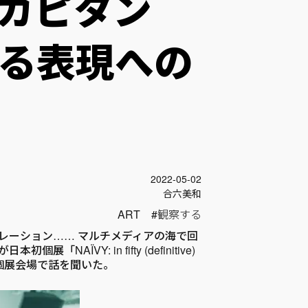
・カピタン
る表現への
投稿日
2022-05-02
Author
合六美和
ART
観察する
レーション…… マルチメディアの海で回
NAÏVY: in fifty (definitive)
その個展会場で話を聞いた。