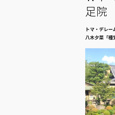
足院
トマ・デレーム
八木夕菜「種