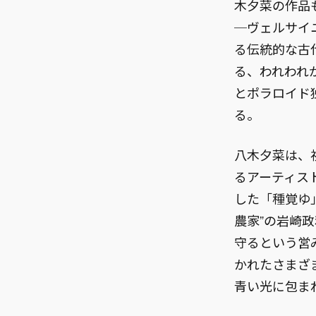
木夕菜の作品も
─ヴェルサイ
る伝統的な古
る、われわれ
とポラロイド
る。
八木夕菜は、
るアーティス
した「種覚ゆ
農家”の岩崎
守るという営
かれたさまざ
青い光に包ま