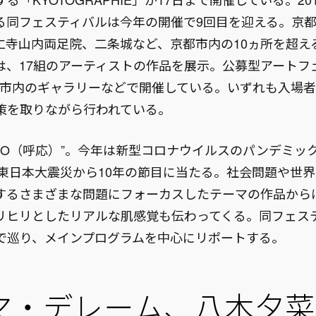
る同フェスティバルは今年の開催で9回目を迎える。京
建仁寺山内両足院、二条城など、京都市内の10ヵ所を超え
は、17組のアーティストの作品を展示。公募型アートフ
も市内のギャラリーなどで開催している。いずれも入場
策を取りながら行われている。
CHO（呼応）”。今年は新型コロナウイルスのパンデミッ
年の東日本大震災から10年の節目に当たる。社会問題や世
するさまざまな問題にフォーカスしたテーマの作品から
リヒリとしたリアルな肌感覚も伝わってくる。同フェス
で巡り、メインプログラムを中心にリポートする。
トマ・デレーム、八木夕