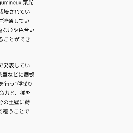
ineux 菜光
栽培されてい
在流通してい
歪な形や色合い
ることができ
で発表してい
茶室などに展観
を行う“種採り
命力と、種を
分の土壁に蒔
で覆うことで