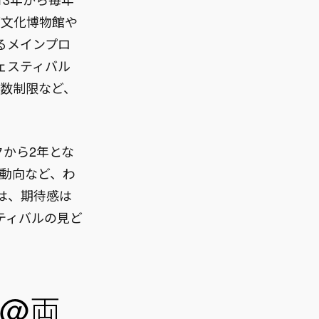
都文化博物館や
るメインプロ
ェスティバル
者数制限など、
クから2年とな
界動向など、わ
は、期待感は
ティバルの見ど
菜@両