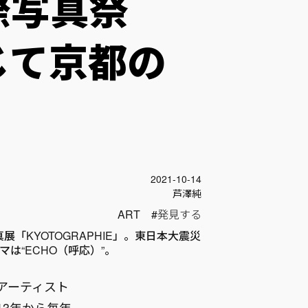
国際写真祭
じて京都の
投稿日
2021-10-14
Author
芦澤純
ART
発見する
「KYOTOGRAPHIE」。東日本大震災
は“ECHO（呼応）”。
アーティスト
13年から毎年