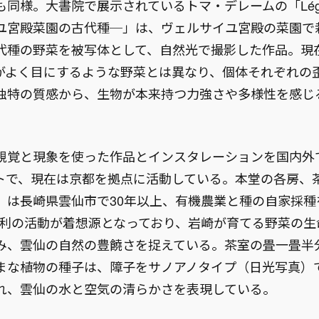
同様。大書院で展示されているトマ・デレームの「Légum
ユ宮殿菜園の古代種─」は、ヴェルサイユ宮殿の菜園で
代種の野菜を被写体として、自然光で撮影した作品。現
がよく目にするような野菜とは異なり、個体それぞれの
独特の質感から、生物が本来持つ力強さや多様性を感じ
視覚と現象を使った作品とインスタレーションを国内外
トで、現在は京都を拠点に活動している。本堂の各房、
」は長崎県雲仙市で30年以上、有機農業と種の自家採種
政利の活動が着想源となっており、岩崎が育てる野菜の生
み、雲仙の自然の豊饒さを捉えている。茶室の畳一畳半
まな植物の種子は、障子をサノアノタイプ（日光写真）
れ、雲仙の水と空気の清らかさを表現している。