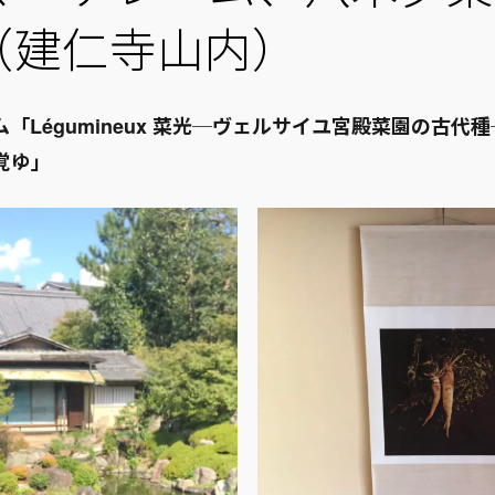
（建仁寺山内）
「Légumineux 菜光─ヴェルサイユ宮殿菜園の古代
覚ゆ」