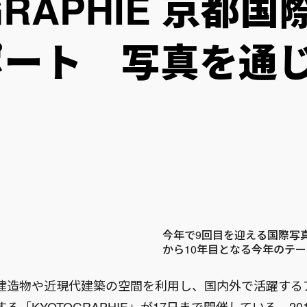
GRAPHIE 京都
リポート 写真を通
今年で9回目を迎える国際写真展
から10年目となる今年のテーマ
建造物や近現代建築の空間を利用し、国内外で活躍する
る「KYOTOGRAPHIE」が17日まで開催している。20