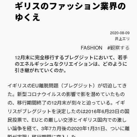
ギリスのファッション業界の
ゆくえ
投稿日
2020-08-09
Author
井上エリ
FASHION
観察する
12月末に完全移行するブレグジットにおいて、若手
のエネルギッシュなクリエイションは、どのように
引き継がれていくのか。
イギリスのEU離脱問題（ブレグジット）が切迫してき
た。新型コロナウイルスの影響で影を潜めていたもの
の、移行期間終了の12月末が刻々と迫っている。イギ
リスがブレグジットを決定したのは2016年6月23日の国
民投票で、EUとの厳しい交渉とイギリス国内での激し
い論争を経て、3年7カ月後の2020年1月31日、ついに離
脱が実現し移行期間に突入した。