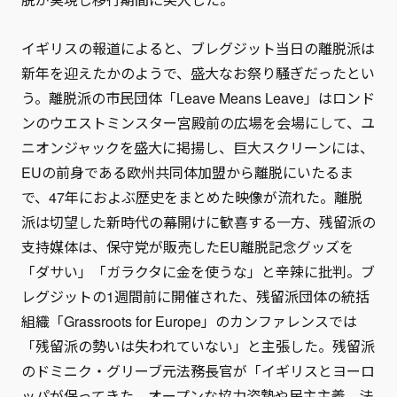
イギリスの報道によると、ブレグジット当日の離脱派は
新年を迎えたかのようで、盛大なお祭り騒ぎだったとい
う。離脱派の市民団体「Leave Means Leave」はロンド
ンのウエストミンスター宮殿前の広場を会場にして、ユ
ニオンジャックを盛大に掲揚し、巨大スクリーンには、
EUの前身である欧州共同体加盟から離脱にいたるま
で、47年におよぶ歴史をまとめた映像が流れた。離脱
派は切望した新時代の幕開けに歓喜する一方、残留派の
支持媒体は、保守党が販売したEU離脱記念グッズを
「ダサい」「ガラクタに金を使うな」と辛辣に批判。ブ
レグジットの1週間前に開催された、残留派団体の統括
組織「Grassroots for Europe」のカンファレンスでは
「残留派の勢いは失われていない」と主張した。残留派
のドミニク・グリーブ元法務長官が「イギリスとヨーロ
ッパが保ってきた、オープンな協力姿勢や民主主義、法