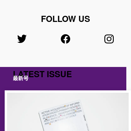
FOLLOW US
LATEST ISSUE
最新号