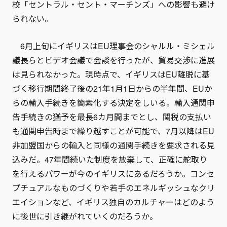
校「セントラル・セント・マーチンズ」への影響も避け
られない。
6月上旬にイギリスはEU理事会のシャルル・ミシェル
議長らとビデオ会議で会談を行ったが、貿易交渉に進展
は見られなかった。現時点で、イギリスはEU離脱に基
づく移行期間終了後の21年1月1日からの半年間、EUか
らの輸入手続きを簡素化する決定をしいる。輸入通関申
告手続きの猶予を最長6カ月間までとし、関税の支払い
も通関申告時まで繰り越すことが可能で、7月以降はEU
非加盟国からの輸入と同様の通関手続きを要求される見
込みだ。47年間続いた制度を放棄して、正確に舵取り
を行えるパワーが今のイギリスにあるだろうか。コンセ
プチュアルなものづくりや若手のエネルギッシュなクリ
エイションなど、イギリス独自のカルチャーはどのよう
に後世に引き継がれていくのだろうか。