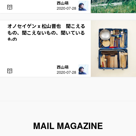
西山萌
R
2020-07-28
E
A
D
オノセイゲン x 松山晋也 聞こえる
もの、聞こえないもの、聞いている
もの
西山萌
R
2020-07-28
E
A
D
MAIL MAGAZINE