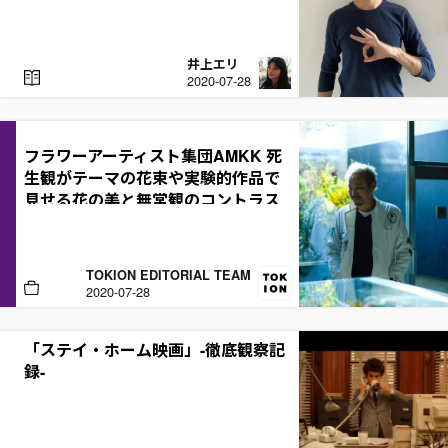
井上エリ
R
2020-07-28
E
A
D
フラワーアーティスト集団AMKK 死
生観がテーマの花束や実験的作品で
見せる花の美と無常観のコントラス
ト
TOKION EDITORIAL TEAM
B
2020-07-28
U
Y
「ステイ・ホーム映画」-徹底観察記
録-