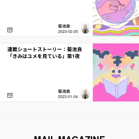
菊池良
R
2023-02-25
E
A
D
連載ショートストーリー：菊池良
「きみはユメを見ている」第1夜
菊池良
R
2023-01-04
E
A
D