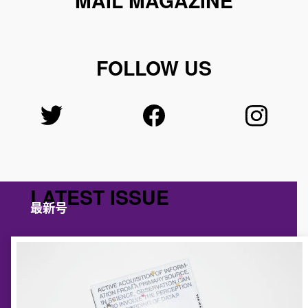
MAIL MAGAZINE
FOLLOW US
LATEST ISSUE
最新号