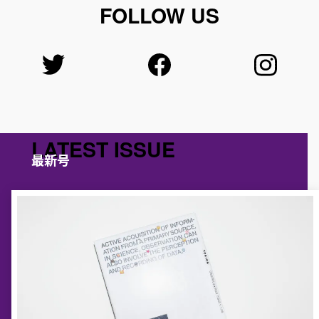
FOLLOW US
LATEST ISSUE
最新号