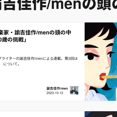
吉佳作/menの頭
楽家・諭吉佳作/menの頭の中
20歳の挑戦」
ライターの諭吉佳作/menによる連載。第3回は
」 について。
諭吉佳作/men
2023-10-12