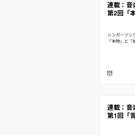
連載：音
第2回「
シンガーソング
「本物」と「
R
E
A
D
連載：音
第1回「