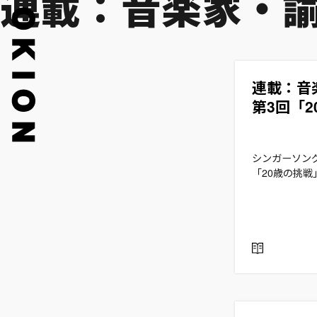
連載：音楽家・諭
連載：音
第3回「
シンガーソング
「20歳の挑戦
R
E
A
D