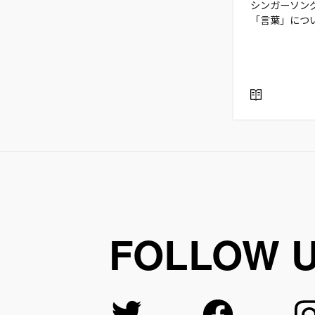
シンガーソング
「言葉」につ
R
E
A
D
FOLLOW 